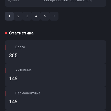
Админ
Champions club | Deathmatch |
1
2
3
4
5
Последняя
Статистика
Всего
305
Активные
146
Перманентные
146