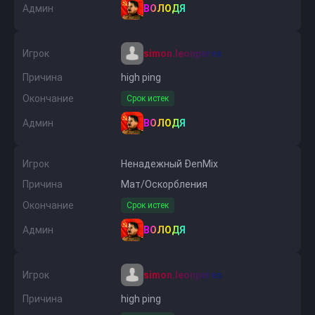
Админ
ВОЛОДЯ
Игрок
simon.leonperes
Причина
high ping
Окончание
Срок истек
Админ
ВОЛОДЯ
Игрок
Ненадежный ÐenMix
Причина
Мат/Оскорбления
Окончание
Срок истек
Админ
ВОЛОДЯ
Игрок
simon.leonperes
Причина
high ping