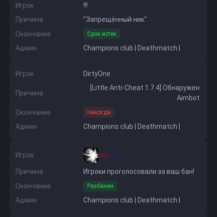
Игрок
!!!
Причина
"Запрещённый ник"
Окончание
Срок истек
Админ
Champions club | Deathmatch |
Игрок
DirtyOne
[Little Anti-Cheat 1.7.4] Обнаружен
Причина
Aimbot
Окончание
Никогда
Админ
Champions club | Deathmatch |
Игрок
sʜᴏᴋᴀ
Причина
Игроки проголосовали за ваш бан!
Окончание
Разбанен
Админ
Champions club | Deathmatch |