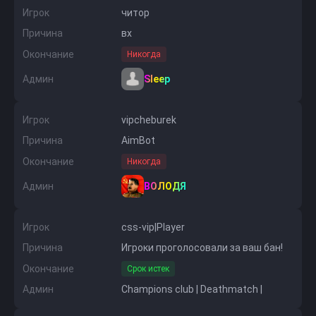
Игрок
читор
Причина
вх
Окончание
Никогда
Админ
Sleep
Игрок
vipcheburek
Причина
AimBot
Окончание
Никогда
Админ
ВОЛОДЯ
Игрок
css-vip|Player
Причина
Игроки проголосовали за ваш бан!
Окончание
Срок истек
Админ
Champions club | Deathmatch |