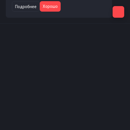
Хорошо
Подробнее
Навигация
Главная страница
Новости проекта
Магазин услуг
Форум
Поддержка
Проект
Пользователи
Администраторы
Список банов