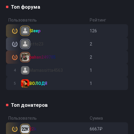
Топ форума
Пользователь
Рейтинг
Sleep
126
1
letto23
2
2
pahan249785
2
3
Mamassitta4563
1
4
ВОЛОДЯ
1
5
Топ донатеров
Пользователь
Сумма
22k
6667₽
1