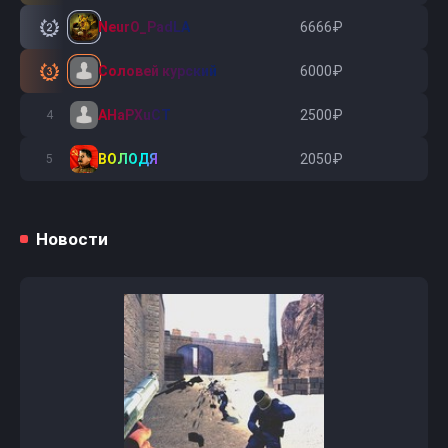
NeurO_PadLA
6666₽
2
Соловей курский
6000₽
3
AHaPXuCT
2500₽
4
ВОЛОДЯ
2050₽
5
Новости