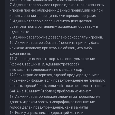
7. Администратор имеет право адекватно наказывать
игроков при несоблюдении данных правил,или же при
использовании запрещенных читерских программ;
8. Администратор в спорных ситуациях должен
советоваться с остальным админским составом в
админ чате.
9. Администратору не дозволено оскорблять игроков.
10. Администратор обязан объяснить причину бана
или кика человеку, при этом не обязан, что либо
доказывать.
11. Запрещено менять карты на свое усмотрение
(кроме Старших и Гл. Администраторов).
выставлять голосование не меньше 3 карт.
12 Если игрок матерится, сделай предупреждение в
письменной форме; если предупреждение не повлияло
на него, сделай 1 kick, если kick тоже не помог, то после
БАНА на 10 минут (и более) проблема исчезнет.
13. Администратор должен следить за порядком, не
давать игрокам орать в микрофон; за повышение
голоса делай предупреждение, как и за маты.
14. Если у игрока ник, содержащий мат или