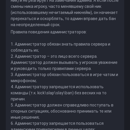
ник) и не реагирует на замечания админа. А если после
смены ника игроку, часто менявшему свой ник
(использовавшему нечитаемый никнейм), он начинает
пререкаться и оскорблять, то админ вправе дать бан
на неопределенный срок.
Правила поведения администраторов:
1. Администратор обязан знать правила сервера и
соблюдать их;
2. Администратор – это лицо всего сервера.
Администратор должен вызывать у игроков уважение
и руководить только правилами сервера.
3. Администратор обязан пользоваться в игре чатом и
микрофоном;
4. Администратору запрещается использовать
команды (т.к. kick\slap\slay\ban) без веских на то
причин.
5. Администратор должен справедливо поступать в
спорных ситуациях, обоснованно принимать те или
иные решения;
6. Администратору запрещается пользоваться
админскими привилегиями в личных целях;