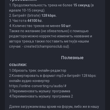
1. Продолжительность трека не более
15 секунд
(в
идеале 10-15 секунд).
2. Битрейт (bitrate)
128 kbps.
3. Частота
44100 hz.
4. Количество треков не менее
50 шт
.
Также по желанию (не обязательно) с помощью
редактора
можно корректно изменить название и
автора трека,а также поставить метку(в нашем
случае: - created |championsclub.su|).
Полезные
ссылки:
1.Обрезать трек:
онлайн-редактор
2.Конвертировать в формат mp3 и битрейт 128 kbps:
онлайн аудио-конвертер
https://online-converting.ru/audio/#
3.Переименовать музыку:
программа
4.Переименовать музыку:
программа 2
Далее загружаем ваш архив на форум, либо же в нашу