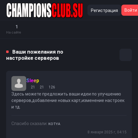
Войти
Регистрация
1
На сайте
Ваши пожелания по
настройке серверов
Sleep
21
21
126
Здесь можете предложить ваши идеи по улучшению
серверов,добавление новых карт,изменение настроек
и тд.
Спасибо сказали:
ᴋᴏᴛʏᴀ
8 января 2025 г, 04:15